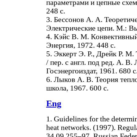
параметрами и цепные схем
248 с.
3. Бессонов А. А. Теоретич
Электрические цепи. М.: Вы
4. Кэйс В. М. Конвективный
Энергия, 1972. 448 с.
5. Эккерт Э. Р., Дрейк Р. М
/ пер. с англ. под ред. А. В
Госэнергоиздат, 1961. 680 с
6. Лыков А. В. Теория теп
школа, 1967. 600 с.
Eng
1. Guidelines for the determin
heat networks. (1997). Regu
34.09.255–97. Russian Fed