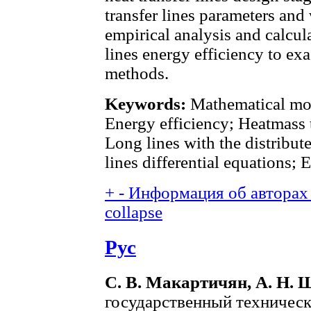
transfer lines parameters and
empirical analysis and calcul
lines energy efficiency to ex
methods.
Keywords:
Mathematical mode
Energy efficiency; Heatmass t
Long lines with the distribut
lines differential equations; E
+
-
Информация об авторах 
collapse
Рус
С. В. Макартичян, А. Н.
государственный техническ