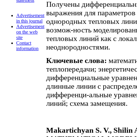
statement
Получены дифференциальны
выражения для параметров
Advertisement
однородных тепловых лини
in this journal
Advertisement
возмож-ность моделирован
on the web
тепловых линий как с лока
site
Contact
неоднородностями.
information
Ключевые слова:
математи
теплопередачи; энергетиче
дифференциальные уравнен
длинные линии с распреде
дифференци-альные уравне
линий; схема замещения.
Makartichyan S. V., Shilin 