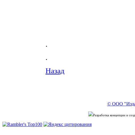
.
.
Назад
© ООО "Изда
Разработка концепции и со