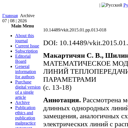
|
Ру
Главная
Archive
07 | 08 | 2026
Main Menu
10.14489/vkit.2015.01.pp.013-018
About this
journal
DOI: 10.14489/vkit.2015.01
Current Issue
Subscription
Макартичян С. В., Шилин
Editorial
Board
МАТЕМАТИЧЕСКОЕ МО
General
ЛИНИЙ ТЕПЛОПЕРЕДАЧ
information
for authors
ПАРАМЕТРАМИ
Purchase
(с. 13-18)
digital version
of a single
article
Аннотация.
Рассмотрена м
Archive
длинных однородных линий 
Publication
ethics and
замещения, аналогичных с
publication
электрических линий с рас
malpractice