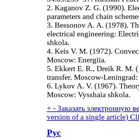
2. Kaganov Z. G. (1990). Elect
parameters and chain scheme
3. Bessonov A. A. (1978). Th
electrical engineering: Elect
shkola.
4. Keis V. M. (1972). Convect
Moscow: Energiia.
5. Ekkert E. R., Dreik R. M. 
transfer. Moscow-Leningrad:
6. Lykov A. V. (1967). Theory
Moscow: Vysshaia shkola.
+
-
Заказать электронную ве
version of a single article)
Cl
Рус