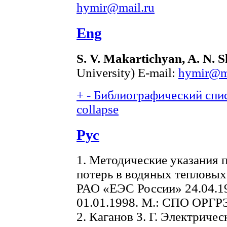
hymir@mail.ru
Eng
S. V. Makartichyan, A. N. S
University) E-mail:
hymir@ma
+
-
Библиографический спис
collapse
Рус
1. Методические указания 
потерь в водяных тепловых 
РАО «ЕЭС России» 24.04.19
01.01.1998. М.: СПО ОРГРЭ
2. Каганов З. Г. Электриче