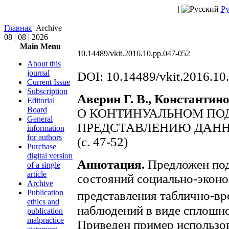
|
Ру
Главная
Archive
08 | 08 | 2026
Main Menu
10.14489/vkit.2016.10.pp.047-052
About this
journal
DOI: 10.14489/vkit.2016.10
Current Issue
Subscription
Аверин Г. В., Константино
Editorial
Board
О КОНТИНУАЛЬНОМ ПО
General
ПРЕДСТАВЛЕНИЮ ДАН
information
for authors
(c. 47-52)
Purchase
digital version
Аннотация.
Предложен под
of a single
article
состояний социально-эконо
Archive
Publication
представления таблично-в
ethics and
наблюдений в виде сплошн
publication
malpractice
Приведен пример использов