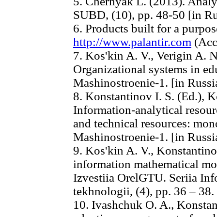
5. Chernyak L. (2013). Analy
SUBD, (10), pp. 48-50 [in R
6. Products built for a purpose
http://www.palantir.com
(Acc
7. Kos'kin A. V., Verigin A. N
Organizational systems in e
Mashinostroenie-1. [in Russi
8. Konstantinov I. S. (Ed.), K
Information-analytical resou
and technical resources: mo
Mashinostroenie-1. [in Russi
9. Kos'kin A. V., Konstantino
information mathematical mo
Izvestiia OrelGTU. Seriia In
tekhnologii, (4), pp. 36 – 38
10. Ivashchuk O. A., Konstan