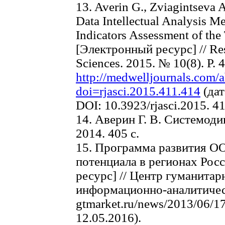
13. Averin G., Zviagintseva A
Data Intellectual Analysis M
Indicators Assessment of the 
[Электронный ресурс] // Res
Sciences. 2015. № 10(8). Р. 
http://medwelljournals.com/a
doi=rjasci.2015.411.414
(дат
DOI: 10.3923/rjasci.2015. 4
14. Аверин Г. В. Системоди
2014. 405 c.
15. Программа развития ОО
потенциала в регионах Росс
ресурс] // Центр гуманитар
информационно-аналитическ
gtmarket.ru/news/2013/06/1
12.05.2016).