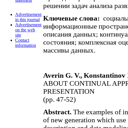
statement
решении задач анализа разв
Advertisement
Ключевые слова:
социаль
in this journal
Advertisement
информационные пространст
on the web
описания данных; контину
site
Contact
состояния; комплексная оц
information
массивы данных.
Averin G. V., Konstantinov I
ABOUT CONTINUAL APP
PRESENTATION
(pp. 47-52)
Abstract.
The examples of in
of new generation which use 
description and data modeling