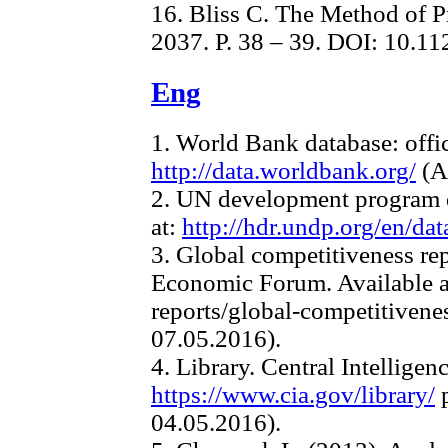
16. Bliss C. The Method of Pr
2037. Р. 38 – 39. DOI: 10.11
Eng
1. World Bank database: offici
http://data.worldbank.org/
(A
2. UN development program da
at:
http://hdr.undp.org/en/dat
3. Global competitiveness r
Economic Forum. Available a
reports/global-competitiven
07.05.2016).
4. Library. Central Intellige
https://www.cia.gov/library/
p
04.05.2016).