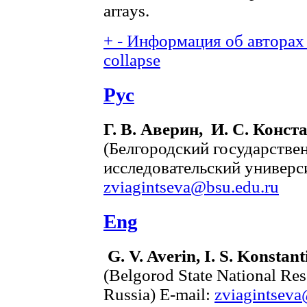
arrays.
+
-
Информация об авторах 
collapse
Рус
Г. В. Аверин, И. С. Конст
(Белгородский государств
исследовательский универси
zviagintseva@bsu.edu.ru
Eng
G. V. Averin, I. S. Konstant
(Belgorod State National Res
Russia) E-mail:
zviagintseva