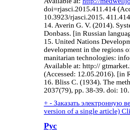
Available at:
http://medwellj
doi=rjasci.2015.411.414 (Acc
10.3923/rjasci.2015. 411.414
14. Averin G. V. (2014). Sys
Donbass. [in Russian langua
15. United Nations Develo
development in the regions o
manitarian technologies: info
Available at: http:// gtmark
(Accessed: 12.05.2016). [in 
16. Bliss C. (1934). The meth
2037(79), pp. 38-39. doi: 10
+
-
Заказать электронную ве
version of a single article)
Cl
Рус