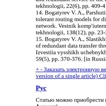
tekhnologii, 22(6), pp. 409-4
14. Bogatyrev V. A., Parshuti
tolerant routing models for d
network. Vestnik komp'iuter
tekhnologii, 138(12), pp. 23-
15. Bogatyrev V. A., Slastikh
of redundant data transfer th
Izvestiia vysshikh uchebnykh
59(5), pp. 370-376. [in Russ
+
-
Заказать электронную ве
version of a single article)
Cl
Рус
Статью можно приобрести в