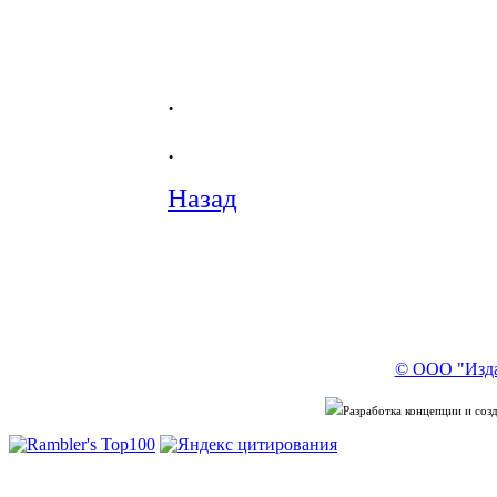
.
.
Назад
© ООО "Изда
Разработка концепции и со