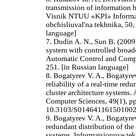
transmission of information 
Vіsnik NTUU «KPI» Informati
obchisliuval'na tekhnіka, 50,
language]
7. Dudin A. N., Sun B. (200
system with controlled broadc
Automatic Control and Compu
251. [in Russian language]
8. Bogatyrev V. A., Bogatyre
reliability of a real-time re
cluster architecture systems.
Computer Sciences, 49(1), pp
10.3103/S0146411615010022
9. Bogatyrev V. A., Bogatyre
redundant distribution of the 
systems. Informatsionnye tek