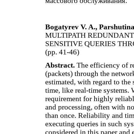
массового обслуживания.
Bogatyrev V. A., Parshutina
MULTIPATH REDUNDANT 
SENSITIVE QUERIES TH
(pp. 41-46)
Abstract.
The efficiency of r
(packets) through the networ
estimated, with regard to the
time, like real-time systems. W
requirement for highly reliab
and processing, often with n
than once. Reliability and ti
executing queries in such syst
considered in this paper and 