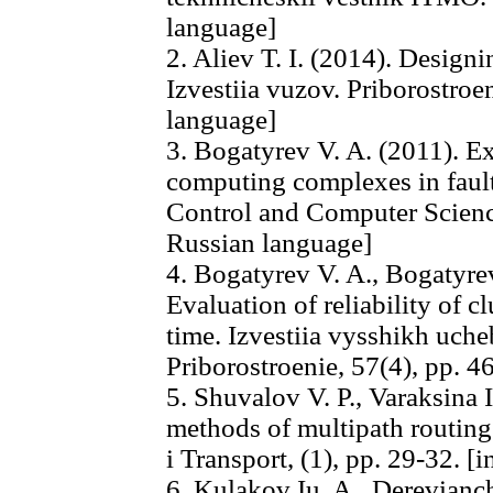
language]
2. Aliev T. I. (2014). Designi
Izvestiia vuzov. Priborostroe
language]
3. Bogatyrеv V. A. (2011). E
computing complexes in fault
Control and Computer Science
Russian language]
4. Bogatyrev V. A., Bogatyrev
Evaluation of reliability of c
time. Izvestiia vysshikh uch
Priborostroenie, 57(4), pp. 4
5. Shuvalov V. P., Varaksina I
methods of multipath routin
i Transport, (1), pp. 29-32. [
6. Kulakov Iu. A., Derevianc