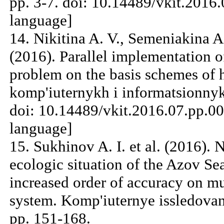
pp. 3-7. doi: 10.14489/vkit.2016
language]
14. Nikitina A. V., Semeniakina A
(2016). Parallel implementation o
problem on the basis schemes of h
komp'iuternykh i informatsionnykh
doi: 10.14489/vkit.2016.07.pp.00
language]
15. Sukhinov A. I. et al. (2016).
ecologic situation of the Azov Se
increased order of accuracy on m
system. Komp'iuternye issledovani
pp. 151-168.