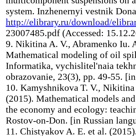
multicomponent suspensions on a
system. Inzhenernyi vestnik Dona, 
http://elibrary.ru/download/elib
23007485.pdf (Accessed: 15.12.20
9. Nikitina A. V., Abramenko Iu. 
Mathematical modeling of oil spil
Informatika, vychislitel'naia tekh
obrazovanie, 23(3), pp. 49-55. [i
10. Kamyshnikova T. V., Nikitina 
(2015). Mathematical models an
the economy and ecology: teachin
Rostov-on-Don. [in Russian langu
11. Chistyakov A. E. et al. (2015)