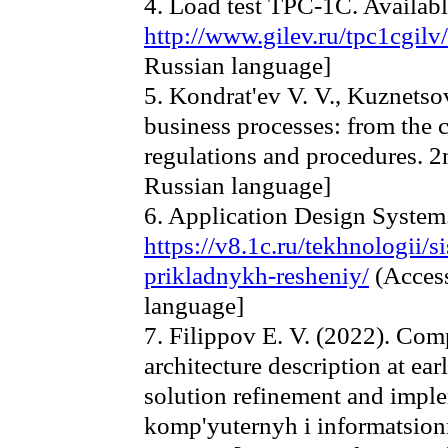
4. Load test TPC-1C. Availabl
http://www.gilev.ru/tpc1cgilv/
Russian language]
5. Kondrat'ev V. V., Kuznets
business processes: from the
regulations and procedures. 
Russian language]
6. Application Design System.
https://v8.1c.ru/tekhnologii/s
prikladnykh-resheniy/
(Access
language]
7. Filippov E. V. (2022). Com
architecture description at ear
solution refinement and imple
komp'yuternyh i informatsionn