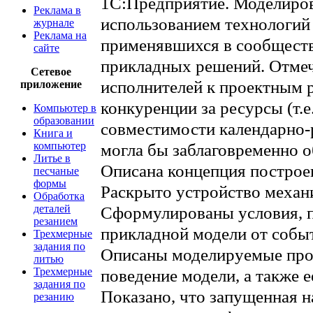
1С:Предприятие. Моделиров
Реклама в
использованием технологий 
журнале
Реклама на
применявшихся в сообществ
сайте
прикладных решений. Отмеч
Сетевое
исполнителей к проектным 
приложение
конкуренции за ресурсы (т.е
Компьютер в
образовании
совместимости календарно-
Книга и
компьютер
могла бы заблаговременно 
Литье в
Описана концепция построе
песчаные
формы
Раскрыто устройство механ
Обработка
деталей
Сформулированы условия, 
резанием
прикладной модели от собы
Трехмерные
задания по
Описаны моделируемые про
литью
Трехмерные
поведение модели, а также 
задания по
Показано, что запущенная н
резанию