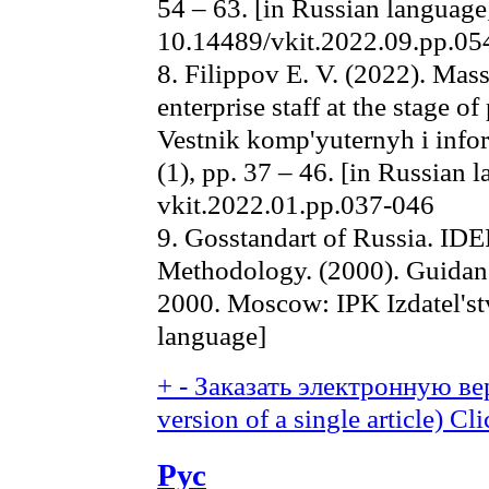
54 – 63. [in Russian languag
10.14489/vkit.2022.09.pp.05
8. Filippov E. V. (2022). Mass
enterprise staff at the stage o
Vestnik komp'yuternyh i info
(1), pp. 37 – 46. [in Russian
vkit.2022.01.pp.037-046
9. Gosstandart of Russia. ID
Methodology. (2000). Guida
2000. Moscow: IPK Izdatel'stv
language]
+
-
Заказать электронную вер
version of a single article)
Cli
Рус