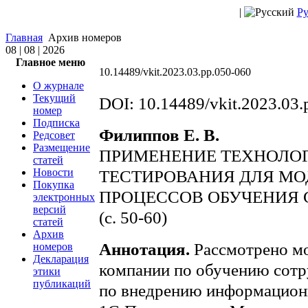
|
Ру
Главная
Архив номеров
08 | 08 | 2026
Главное меню
10.14489/vkit.2023.03.pp.050-060
О журнале
Текущий
DOI: 10.14489/vkit.2023.03.
номер
Подписка
Филиппов Е. В.
Редсовет
Размещение
ПРИМЕНЕНИЕ ТЕХНОЛО
статей
Новости
ТЕСТИРОВАНИЯ ДЛЯ М
Покупка
ПРОЦЕССОВ ОБУЧЕНИЯ 
электронных
версий
(с. 50-60)
статей
Архив
Аннотация.
Рассмотрено мо
номеров
Декларация
компании по обучению сотру
этики
публикаций
по внедрению информацион