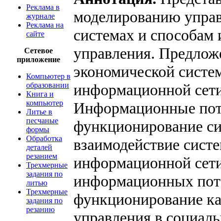
Реклама в
моделированию управ
журнале
Реклама на
системах и способам 
сайте
управления. Предлож
Сетевое
приложение
экономической систем
Компьютер в
образовании
информационной сети,
Книга и
компьютер
Информационные пот
Литье в
песчаные
функционирование си
формы
Обработка
взаимодействие систе
деталей
резанием
информационной сети
Трехмерные
задания по
информационных пот
литью
Трехмерные
функционирование ка
задания по
резанию
управления в социал