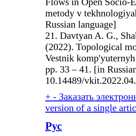
Flows in Open Socio-
metody v tekhnologiyah 
Russian language]
21. Davtyan A. G., Sha
(2022). Topological mod
Vestnik komp'yuternyh 
pp. 33 – 41. [in Russi
10.14489/vkit.2022.04
+
-
Заказать электронн
version of a single artic
Рус