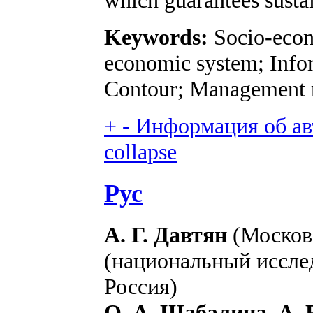
which guarantees sustai
Keywords:
Socio-econ
economic system; Infor
Contour; Management 
+
-
Информация об авт
collapse
Рус
А. Г. Давтян
(Москов
(национальный исслед
Россия)
О. А. Шабалина, А. 