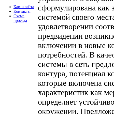
сформулирована как 
Карта сайта
Контакты
системой своего места
Схема
проезда
удовлетворении соот
предвидении возникн
включении в новые к
потребностей. В каче
системы в сеть предл
контура, потенциал к
которые включена си
характеристик как ме
определяет устойчив
окружении. Предлож