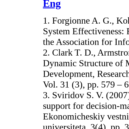
Eng
1. Forgionne A. G., K
System Effectiveness: 
the Association for Inf
2. Clark T. D., Armstr
Dynamic Structure of
Development, Research
Vol. 31 (3), pp. 579 – 
3. Sviridov S. V. (2007
support for decision-m
Ekonomicheskiy vestn
universiteta, 3(4), pp.