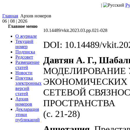
|
Ру
Главная
Архив номеров
06 | 08 | 2026
Главное меню
10.14489/vkit.2023.03.pp.021-028
О журнале
Текущий
DOI: 10.14489/vkit.20
номер
Подписка
Редсовет
Давтян А. Г., Шабали
Размещение
статей
МОДЕЛИРОВАНИЕ 
Новости
Покупка
ЭКОНОМИЧЕСКИХ 
электронных
версий
СЕТЕВОЙ СВЯЗНО
статей
Архив
ПРОСТРАНСТВА
номеров
Декларация
(с. 21-28)
этики
публикаций
Аннотация.
Представ