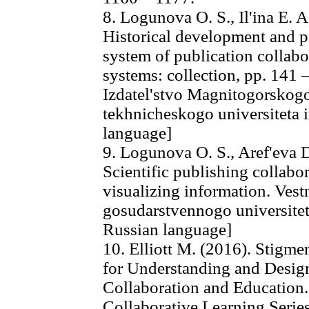
8. Logunova O. S., Il'ina E. A
Historical development and pe
system of publication collabo
systems: collection, pp. 141
Izdatel'stvo Magnitogorskog
tekhnicheskogo universiteta 
language]
9. Logunova O. S., Aref'eva D
Scientific publishing collabor
visualizing information. Ves
gosudarstvennogo universiteta
Russian language]
10. Elliott M. (2016). Stigm
for Understanding and Desig
Collaboration and Education
Collaborative Learning Series