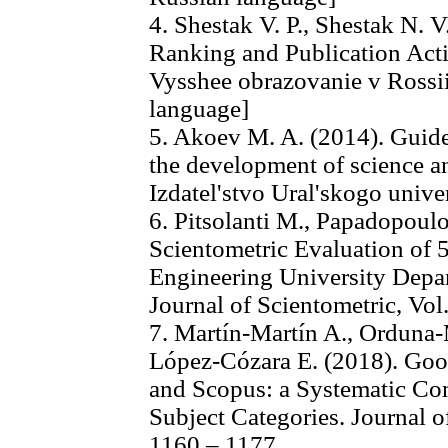
4. Shestak V. P., Shestak N. V
Ranking and Publication Activ
Vysshee obrazovanie v Rossii,
language]
5. Akoev M. A. (2014). Guide 
the development of science a
Izdatel'stvo Ural'skogo unive
6. Pitsolanti M., Papadopoulo
Scientometric Evaluation of 
Engineering University Depa
Journal of Scientometric, Vol.
7. Martín-Martín A., Orduna-
López-Cózara E. (2018). Goog
and Scopus: a Systematic Com
Subject Categories. Journal of
1160 – 1177.