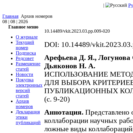
|
Ру
Главная
Архив номеров
08 | 08 | 2026
Главное меню
10.14489/vkit.2023.03.pp.009-020
О журнале
Текущий
DOI: 10.14489/vkit.2023.03
номер
Подписка
Арефьева Д. Я., Логунова О
Редсовет
Размещение
Дьяконов Н. А.
статей
ИСПОЛЬЗОВАНИЕ МЕТО
Новости
Покупка
ДЛЯ ВЫБОРА КРИТЕРИЕ
электронных
ПУБЛИКАЦИОННЫХ КО
версий
статей
(с. 9-20)
Архив
номеров
Аннотация.
Представлено 
Декларация
этики
коллаборации научных раб
публикаций
ложные виды коллабораций