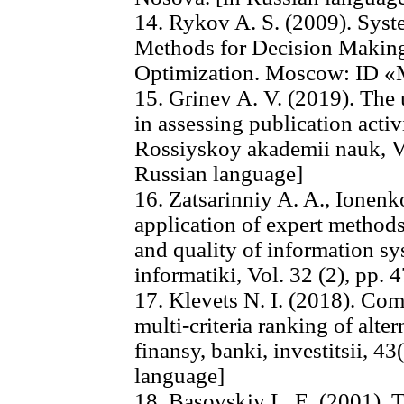
14. Rykov A. S. (2009). Sys
Methods for Decision Makin
Optimization. Moscow: ID «M
15. Grinev A. V. (2019). The 
in assessing publication acti
Rossiyskoy akademii nauk, Vo
Russian language]
16. Zatsarinniy A. A., Ionenk
application of expert methods
and quality of information sy
informatiki, Vol. 32 (2), pp. 
17. Klevets N. I. (2018). Com
multi-criteria ranking of alte
finansy, banki, investitsii, 4
language]
18. Basovskiy L. E. (2001). 