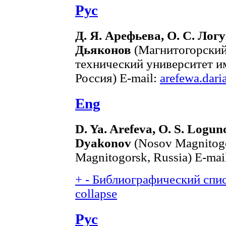
Рус
Д. Я. Арефьева, О. С. Логу
Дьяконов
(Магнитогорский
технический университет им
Россия) E-mail:
arefewa.dar
Eng
D. Ya. Arefeva, O. S. Loguno
Dyakonov
(Nosov Magnitogor
Magnitogorsk, Russia) E-mai
+
-
Библиографический списо
collapse
Рус