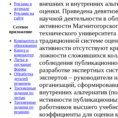
внешних и внутренних альте
Реклама в
журнале
оценки. Приведена девятиэ
Реклама на
научной деятельности в об
сайте
активности Магнитогорског
Сетевое
приложение
технического университета 
традиционной системе оце
Компьютер в
образовании
активности отсутствуют кр
Книга и
ложности сложившихся кол
компьютер
Литье в
соблюдения публикационной
песчаные
разработке экспертных сист
формы
Обработка
экспертов – руководители 
деталей
резанием
организаций, сформировавш
Трехмерные
внутренних альтернатив (по
задания по
литью
истинности публикационны
Трехмерные
работников высшего учебно
задания по
резанию
коэффициенты для оценки 