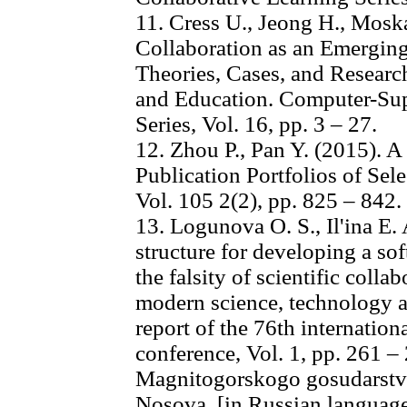
11. Cress U., Jeong H., Mosk
Collaboration as an Emergin
Theories, Cases, and Resear
and Education. Computer-Sup
Series, Vol. 16, pp. 3 – 27.
12. Zhou P., Pan Y. (2015). 
Publication Portfolios of Sel
Vol. 105 2(2), pp. 825 – 842.
13. Logunova O. S., Il'ina E. 
structure for developing a so
the falsity of scientific coll
modern science, technology an
report of the 76th internationa
conference, Vol. 1, pp. 261 –
Magnitogorskogo gosudarstve
Nosova. [in Russian languag