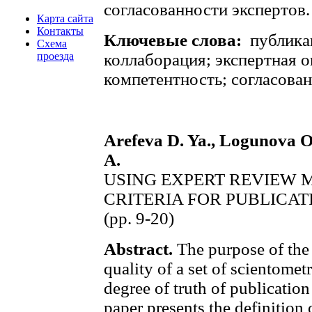
согласованности экспертов.
Карта сайта
Контакты
Ключевые слова:
публика
Схема
проезда
коллаборация; экспертная о
компетентность; согласован
Arefeva D. Ya., Logunova O.
A.
USING EXPERT REVIEW 
CRITERIA FOR PUBLICA
(pp. 9-20)
Abstract.
The purpose of the s
quality of a set of scientomet
degree of truth of publication
paper presents the definition 