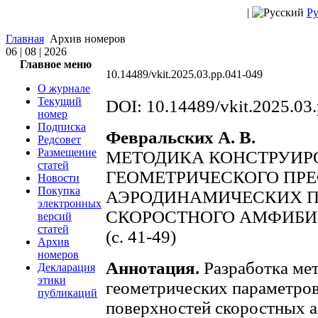
|
Ру
Главная
Архив номеров
06 | 08 | 2026
Главное меню
10.14489/vkit.2025.03.pp.041-049
О журнале
Текущий
DOI: 10.14489/vkit.2025.03
номер
Подписка
Февральских А. В.
Редсовет
Размещение
МЕТОДИКА КОНСТРУИР
статей
ГЕОМЕТРИЧЕСКОГО ПР
Новости
Покупка
АЭРОДИНАМИЧЕСКИХ 
электронных
СКОРОСТНОГО АМФИБИ
версий
статей
(с. 41-49)
Архив
номеров
Аннотация.
Разработка ме
Декларация
этики
геометрических параметро
публикаций
поверхностей скоростных 