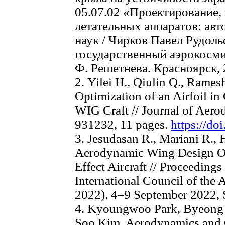
05.07.02 «Проектирование,
летательных аппаратов: автор
наук / Чирков Павел Рудол
государственный аэрокосми
Ф. Решетнева. Красноярск, 2
2. Yilei H., Qiulin Q., Rames
Optimization of an Airfoil in
WIG Craft // Journal of Aero
931232, 11 pages.
https://do
3. Jesudasan R., Mariani R., 
Aerodynamic Wing Design Op
Effect Aircraft // Proceedings
International Council of the
2022). 4–9 September 2022,
4. Kyoungwoo Park, Byeong
Soo Kim. Aerodynamics and O