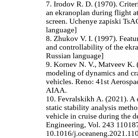
7. Irodov R. D. (1970). Criter
an ekranoplan during flight a
screen. Uchenye zapiski TsAGI
language]
8. Zhukov V. I. (1997). Featu
and controllability of the e
Russian language]
9. Kornev N. V., Matveev K.
modeling of dynamics and cr
vehicles. Reno: 41st Aerospa
AIAA.
10. Fevralskikh A. (2021). A
static stability analysis met
vehicle in cruise during the 
Engineering, Vol. 243 11018
10.1016/j.oceaneng.2021.11