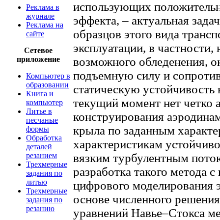
использующих положительн
Реклама в
журнале
эффекта, – актуальная зада
Реклама на
образцов этого вида трансп
сайте
эксплуатации, в частности, 
Сетевое
приложение
возможного обледенения, о
подъемную силу и сопротив
Компьютер в
образовании
статическую устойчивость 
Книга и
текущий момент нет четко
компьютер
Литье в
конструирования аэродина
песчаные
крыла по заданным характе
формы
Обработка
характеристикам устойчиво
деталей
резанием
вязким турбулентным поток
Трехмерные
разработка такого метода с
задания по
литью
цифрового моделирования 
Трехмерные
основе численного решения
задания по
резанию
уравнений Навье–Стокса м