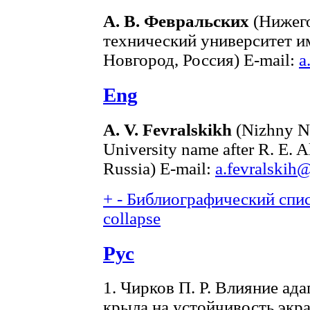
А. В. Февральских
(Нижего
технический университет им
Новгород, Россия) E-mail:
a
Eng
A. V. Fevralskikh
(Nizhny No
University name after R. E. 
Russia) E-mail:
a.fevralskih
+
-
Библиографический списо
collapse
Рус
1. Чирков П. Р. Влияние ад
крыла на устойчивость экра