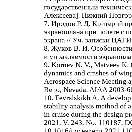
государственный технически
Алексеева]. Нижний Новгоро
7. Иродов Р. Д. Критерий 
экраноплана при полете с 
экрана // Уч. записки ЦАГИ.
8. Жуков В. И. Особенност
и управляемости экраноплан
9. Kornev N. V., Matveev K.
dynamics and crashes of wing
Aerospace Science Meeting a
Reno, Nevada. AIAA 2003-6
10. Fevralskikh A. A developm
stability analysis method of 
in cruise during the design p
2021. V. 243. No. 110187. D
10.1016/j.oceaneng.2021.11