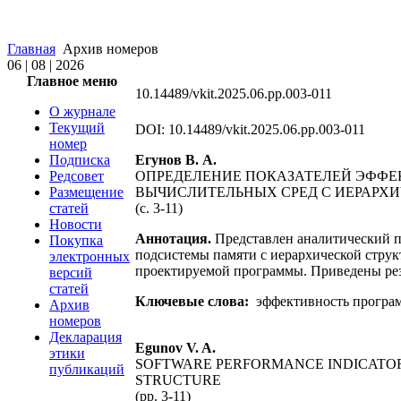
Главная
Архив номеров
06 | 08 | 2026
Главное меню
10.14489/vkit.2025.06.pp.003-011
О журнале
Текущий
DOI: 10.14489/vkit.2025.06.pp.003-011
номер
Подписка
Егунов В. А.
Редсовет
ОПРЕДЕЛЕНИЕ ПОКАЗАТЕЛЕЙ ЭФФЕ
Размещение
ВЫЧИСЛИТЕЛЬНЫХ СРЕД С ИЕРАРХ
статей
(с. 3-11)
Новости
Аннотация.
Представлен аналитический п
Покупка
подсистемы памяти с иерархической струк
электронных
проектируемой программы. Приведены рез
версий
статей
Ключевые слова:
эффективность програм
Архив
номеров
Декларация
Egunov V. A.
этики
SOFTWARE PERFORMANCE INDICATOR
публикаций
STRUCTURE
(pp. 3-11)