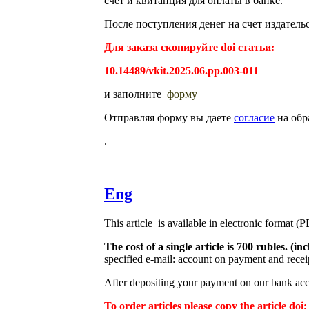
счет и квитанция для оплаты в банке.
После поступления денег на счет издатель
Для заказа скопируйте doi статьи:
10.14489/vkit.2025.06.pp.003-011
и заполните
форму
Отправляя форму вы даете
согласие
на обр
.
Eng
This article is available in electronic format (
The cost of a single article is 700 rubles. (
specified e-mail: account on payment and receip
After depositing your payment on our bank acco
To order articles please copy the article doi: