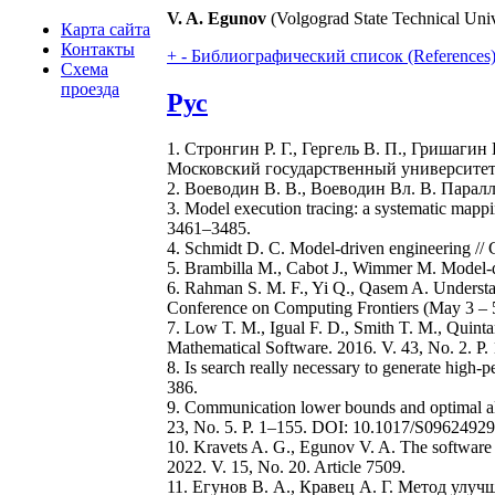
V. A. Egunov
(Volgograd State Technical Univ
Карта сайта
Контакты
+
-
Библиографический список (References
Схема
проезда
Рус
1. Стронгин Р. Г., Гергель В. П., Гришаги
Московский государственный университет, 
2. Воеводин В. В., Воеводин Вл. В. Парал
3. Model execution tracing: a systematic mappi
3461–3485.
4. Schmidt D. C. Model-driven engineering //
5. Brambilla M., Cabot J., Wimmer M. Model-d
6. Rahman S. M. F., Yi Q., Qasem A. Understan
Conference on Computing Frontiers (May 3 – 
7. Low T. M., Igual F. D., Smith T. M., Quin
Mathematical Software. 2016. V. 43, No. 2. P.
8. Is search really necessary to generate high
386.
9. Communication lower bounds and optimal algo
23, No. 5. P. 1–155. DOI: 10.1017/S096249
10. Kravets A. G., Egunov V. A. The software 
2022. V. 15, No. 20. Article 7509.
11. Егунов В. А., Кравец А. Г. Метод ул