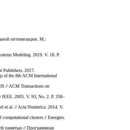
альной оптимизации. М.:
Systems Modeling. 2019. V. 18. P.
l Publishers, 2017.
gs of the 8th ACM International
LIS // ACM Transactions on
he IEEE. 2005. V. 93, No. 2. P. 358–
l et al. // Acta Numerica. 2014. V.
computational clusters // Energies.
ей памятью // Программная