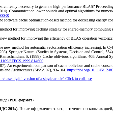
Is search really necessary to generate high-performance BLAS? Proceedi
 (2014). Communication lower bounds and optimal algorithms for numeric
000038
he software cache optimization-based method for decreasing energy con
A method for improving caching strategy for shared-memory computing
 new method for improving the efficiency of BLAS operation vectoriza
e new method for automatic vectorization efficiency increasing. In Cyb
08). Springer Nature. (Studies in Systems, Decision and Control, 554)
 & Ramachandran, S. (1999). Cache-oblivious algorithms. 40th Annual 
/10.1109/SFFCS.1999.814600
 (2007). An experimental comparison of cache-oblivious and cache-consc
s and Architectures (SPAA’07), 93–104.
https://doi.org/10.1145/124
se digital version of a single article)
Click to collapse
иде (
PDF формат
).
 НДС 20%).
После оформления заказа, в течение нескольких дней