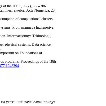
ngs of the IEEE, 93(2), 358–386.
al linear algebra. Acta Numerica, 23,
sumption of computational clusters.
 systems. Programmnaya Inzheneriya,
tion. Informatsionnye Tekhnologii,
er-physical systems: Data science,
.
Symposium on Foundations of
ious programs. Proceedings of the 19th
8377.1248394
, на указанный вами e-mail придут