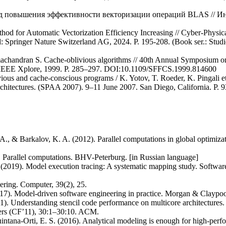
тод повышения эффективности векторизации операций BLAS // 
od for Automatic Vectorization Efficiency Increasing // Cyber-Physic
 Springer Nature Switzerland AG, 2024. P. 195-208. (Book ser.: Studi
machandran S. Cache-oblivious algorithms // 40th Annual Symposium 
 IEEE Xplore, 1999. P. 285–297. DOI:10.1109/SFFCS.1999.814600
ous and cache-conscious programs / K. Yotov, T. Roeder, K. Pingali et 
hitectures. (SPAA 2007). 9–11 June 2007. San Diego, California. P. 
V. A., & Barkalov, K. A. (2012). Parallel computations in global optimi
. Parallel computations. BHV-Peterburg. [in Russian language]
al. (2019). Model execution tracing: A systematic mapping study. Softw
ering. Computer, 39(2), 25.
17). Model-driven software engineering in practice. Morgan & Claypoo
1). Understanding stencil code performance on multicore architectures
iers (CF’11), 30:1–30:10. ACM.
Quintana-Orti, E. S. (2016). Analytical modeling is enough for high-p