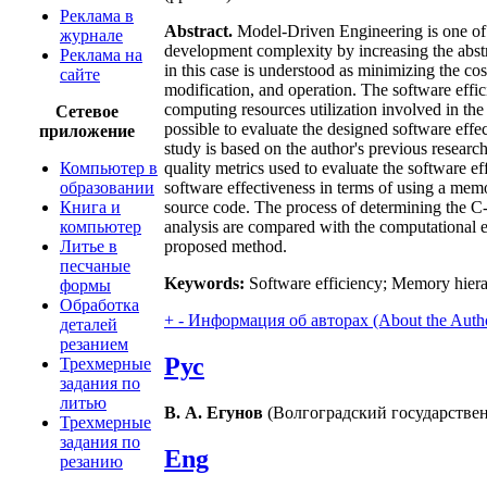
Реклама в
Abstract.
Model-Driven Engineering is one of 
журнале
development complexity by increasing the abstra
Реклама на
in this case is understood as minimizing the cos
сайте
modification, and operation. The software effic
computing resources utilization involved in t
Сетевое
possible to evaluate the designed software eff
приложение
study is based on the author's previous researc
Компьютер в
quality metrics used to evaluate the software e
образовании
software effectiveness in terms of using a memo
Книга и
source code. The process of determining the C-p
компьютер
analysis are compared with the computational ex
Литье в
proposed method.
песчаные
Keywords:
Software efficiency; Memory hiera
формы
Обработка
+
-
Информация об авторах (About the Auth
деталей
резанием
Рус
Трехмерные
задания по
литью
В. А. Егунов
(Волгоградский государствен
Трехмерные
задания по
Eng
резанию