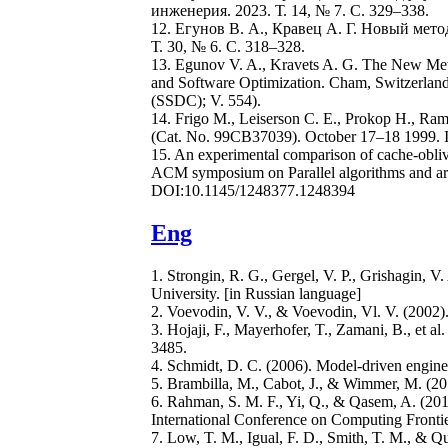
инженерия. 2023. Т. 14, № 7. C. 329–338.
12. Егунов В. А., Кравец А. Г. Новый ме
Т. 30, № 6. C. 318–328.
13. Egunov V. A., Kravets A. G. The New Meth
and Software Optimization. Cham, Switzerland:
(SSDC); V. 554).
14. Frigo M., Leiserson C. E., Prokop H., Ra
(Cat. No. 99CB37039). October 17–18 1999.
15. An experimental comparison of cache-oblivi
ACM symposium on Parallel algorithms and arc
DOI:10.1145/1248377.1248394
Eng
1. Strongin, R. G., Gergel, V. P., Grishagin, 
University. [in Russian language]
2. Voevodin, V. V., & Voevodin, Vl. V. (2002)
3. Hojaji, F., Mayerhofer, T., Zamani, B., et 
3485.
4. Schmidt, D. C. (2006). Model-driven engine
5. Brambilla, M., Cabot, J., & Wimmer, M. (20
6. Rahman, S. M. F., Yi, Q., & Qasem, A. (201
International Conference on Computing Front
7. Low, T. M., Igual, F. D., Smith, T. M., & 