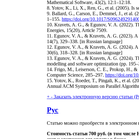
Mathematical Software, 43(2), 12:1–12:18.
8. Yotov, K., Li, X., Ren, G., et al. (2005). 
9. Ballard, G., Carson, E., Demmel, J., et al.
1–155.
https://doi.org/10.1017/S0962492914
10. Kravets, A. G., & Egunov, V. A. (2022). T
Energies, 15(20), Article 7509.
11. Egunov, V. A., & Kravets, A. G. (2023). 
14(7), 329–338. [in Russian language]
12. Egunov, V. A., & Kravets, A. G. (2024). A
30(6), 318–328. [in Russian language]
13. Egunov, V. A., & Kravets, A. G. (2024). Th
modelling and software optimization (pp. 195–2
14. Frigo, M., Leiserson, C. E., Prokop, H.,
Computer Science, 285–297.
https://doi.org
15. Yotov, K., Roeder, T., Pingali, K., et al.
Annual ACM Symposium on Parallel Algorithm
+
-
Заказать электронную версию статьи (Purcha
Рус
Статью можно приобрести в электронном в
Стоимость статьи 700 руб. (в том числе