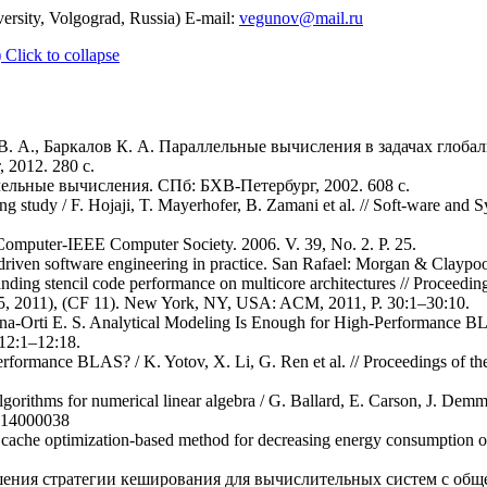
ersity, Volgograd, Russia) E-mail:
vegunov@mail.ru
)
Click to collapse
н В. А., Баркалов К. А. Параллельные вычисления в задачах глоб
2012. 280 с.
лельные вычисления. СПб: БХВ-Петербург, 2002. 608 с.
ng study / F. Hojaji, T. Mayerhofer, B. Zamani et al. // Soft-ware and 
 Computer-IEEE Computer Society. 2006. V. 39, No. 2. P. 25.
riven software engineering in practice. San Rafael: Morgan & Claypoo
ding stencil code performance on multicore architectures // Proceedin
5, 2011), (CF 11). New York, NY, USA: ACM, 2011, P. 30:1–30:10.
tana-Orti E. S. Analytical Modeling Is Enough for High-Performance B
 12:1–12:18.
-performance BLAS? / K. Yotov, X. Li, G. Ren et al. // Proceedings of t
rithms for numerical linear algebra / G. Ballard, E. Carson, J. Demme
2914000038
cache optimization-based method for decreasing energy consumption of 
учшения стратегии кеширования для вычислительных систем с общ