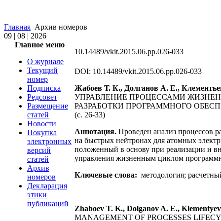
Главная
Архив номеров
09 | 08 | 2026
Главное меню
10.14489/vkit.2015.06.pp.026-033
О журнале
Текущий
DOI: 10.14489/vkit.2015.06.pp.026-033
номер
Подписка
Жабоев Т. К., Долганов А. Е., Клементье
Редсовет
УПРАВЛЕНИЕ ПРОЦЕССАМИ ЖИЗНЕН
Размещение
РАЗРАБОТКИ ПРОГРАММНОГО ОБЕС
статей
(с. 26-33)
Новости
Аннотация.
Проведен анализ процессов ра
Покупка
на быстрых нейтронах для атомных элект
электронных
положенный в основу при реализации и вн
версий
управления жизненным циклом программн
статей
Архив
Ключевые слова:
методология; расчетны
номеров
Декларация
этики
публикаций
Zhaboev T. K., Dolganov A. E., Klementyev
MANAGEMENT OF PROCESSES LIFECY