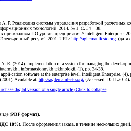
н А. Р. Реализация системы управления разработкой расчетных 
нформационных технологий. 2014. № 1. С. 34 – 38.
при-кладном ПО уровня предприятия // Intelligent Enterprise. 2011
t [Элект-ронный ресурс]. 2001. URL:
http://agilemanifesto.org.
(дата 
A. R. (2014). Implementation of a system for managing the devel-opm
uternykh i informatsionnykh tekhnologii, (1), pp. 34-38.
pli-cation software at the enterprise level. Intelligent Enterprise, (4),
(2001). Available at:
http://agilemanifesto.org.
(Accessed: 10.11.2014).
se digital version of a single article)
Click to collapse
иде (
PDF формат
).
 НДС 18%).
После оформления заказа, в течение нескольких дней