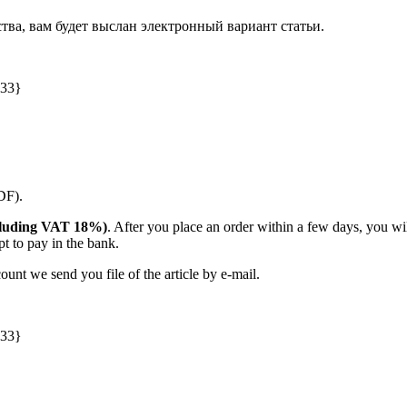
ства, вам будет выслан электронный вариант статьи.
033}
PDF).
including VAT 18%)
. After you place an order within a few days, you w
t to pay in the bank.
unt we send you file of the article by e-mail.
033}