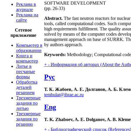
SOFTWARE DEVELOPMENT
Реклама в
(pp. 26-33)
журнале
Реклама на
Abstract.
The fast neutron reactors for nuclea
сайте
tools, called computational codes. Such comput
high requirements fulfillment. The quality assu
Сетевое
solved by means of the computer codes develo
приложение
management approach on base of SURRK. The w
by authors approach.
Компьютер в
образовании
Keywords:
Methodology; Computational code
Книга и
компьютер
+
-
Информация об авторах (About the Auth
Литье в
песчаные
Рус
формы
Обработка
деталей
Т. К. Жабоев, А. Е. Долганов, А. Б. Кле
резанием
tembulat@ibrae.ac.ru
Трехмерные
задания по
Eng
литью
Трехмерные
задания по
T. K. Zhaboev, A. E. Dolganov, A. B. Klem
резанию
+
-
Библиографический список (References