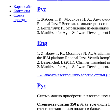
Карта сайта
Рус
Контакты
Схема
1. Жабоев Т. К., Мосунова Н. А., Арутюня
проезда
Rational Jazz // Вестник компьютерных и и
2. Беспальчук И. Управление изменениями в 
3. Manifesto for Agile Software Developmen
Eng
1. Zhaboev T. K., Mosunova N. A., Arutiunian 
the IBM platform Rational Jazz. Vestnik komp'i
2. Bespal'chuk I. (2011). Changes managing in ap
2. Manifesto for Agile Software Development. 
+
-
Заказать электронную версию статьи (Purcha
Рус
Статью можно приобрести в электронном в
Стоимость статьи 350 руб. (в том числе
счет и квитанция для оплаты в банке.