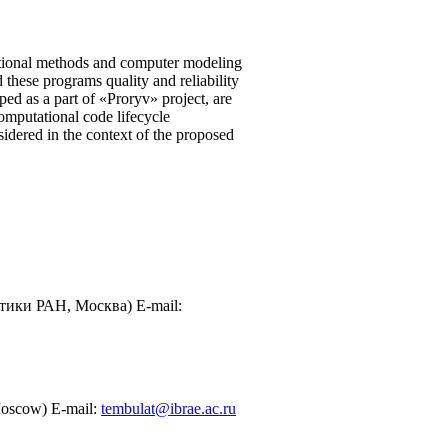
tational methods and computer modeling
these programs quality and reliability
ped as a part of «Proryv» project, are
mputational code lifecycle
ered in the context of the proposed
тики РАН, Москва) E-mail:
 Moscow) E-mail:
tembulat@ibrae.ac.ru