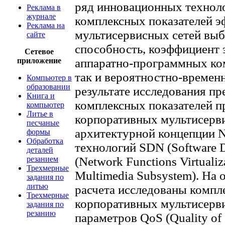
ряд инновационных техноло
Реклама в
журнале
комплексных показателей 
Реклама на
мультисервисных сетей выб
сайте
способность, коэффициент 
Сетевое
приложение
аппаратно-программных ком
так и вероятностно-временн
Компьютер в
образовании
результате исследования пр
Книга и
комплексных показателей п
компьютер
Литье в
корпоративных мультисерви
песчаные
архитектурной концепции 
формы
Обработка
технологий SDN (Software 
деталей
резанием
(Network Functions Virtualiza
Трехмерные
Multimedia Subsystem). На
задания по
литью
расчета исследованы компл
Трехмерные
корпоративных мультисерви
задания по
резанию
параметров QoS (Quality of 