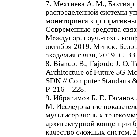
7. Мехтиева А. М., Бахтияр
распределенной системы уп
мониторинга корпоративных
Современные средства свя
Междунар. науч.-техн. конф
октября 2019. Минск: Бело
академия связи, 2019. С. 33 
8. Bianco, B., Fajordo J. O. T
Architecture of Future 5G 
SDN // Computer Standarts & I
Р. 216 – 228.
9. Ибрагимов Б. Г., Гасанов 
М. Исследование показател
мультисервисных телекомму
архитектурной концепции б
качество сложных систем. 20