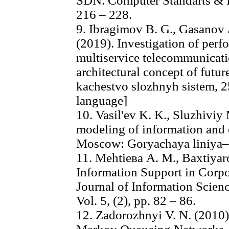
SDN. Computer Standarts & Int
216 – 228.
9. Ibragimov B. G., Gasanov A
(2019). Investigation of perf
multiservice telecommunicati
architectural concept of futu
kachestvo slozhnyh sistem, 25
language]
10. Vasil'ev K. K., Sluzhiviy
modeling of information and
Moscow: Goryachaya liniya–T
11. Меhtiева А. М., Baxtiyaro
Information Support in Corp
Journal of Information Scien
Vol. 5, (2), pp. 82 – 86.
12. Zadorozhnyi V. N. (2010