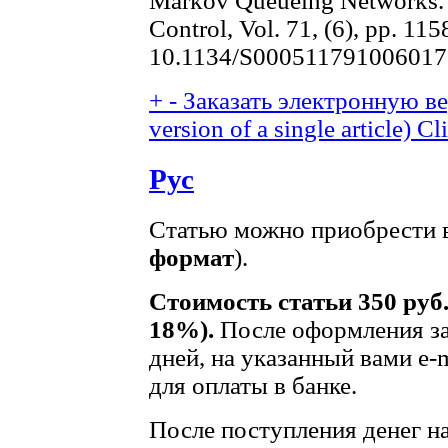
Markov Queueing Networks.
Control, Vol. 71, (6), pp. 11
10.1134/S000511791006017
+
-
Заказать электронную вер
version of a single article)
Cli
Рус
Статью можно приобрести в
формат
).
Стоимость статьи 350 руб
18%).
После оформления за
дней, на указанный вами e-
для оплаты в банке.
После поступления денег на