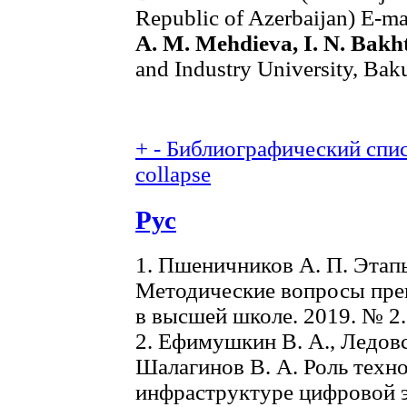
Republic of Azerbaijan) E-ma
А. М. Меhdiеvа, I. N. Bakh
and Industry University, Bak
+
-
Библиографический списо
collapse
Рус
1. Пшеничников А. П. Этапы
Методические вопросы пр
в высшей школе. 2019. № 2. 
2. Ефимушкин В. А., Ледовск
Шалагинов В. А. Роль тех
инфраструктуре цифровой 