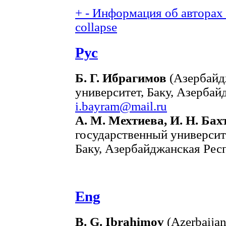
+
-
Информация об авторах (
collapse
Рус
Б. Г. Ибрагимов
(Азербайд
университет, Баку, Азербай
i.bayram@mail.ru
А. М. Мехтиева, И. Н. Ба
государственный универси
Баку, Азербайджанская Рес
Eng
B. G. Ibrahimov
(Azerbaijan