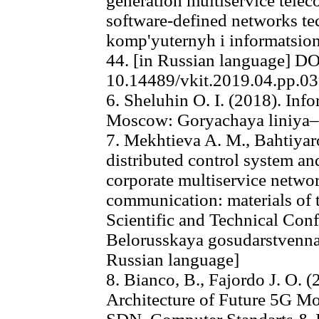
generation multiservice tele
software-defined networks te
komp'yuternyh i informatsion
44. [in Russian language] DO
10.14489/vkit.2019.04.pp.0
6. Sheluhin O. I. (2018). Inf
Moscow: Goryachaya liniya–T
7. Mekhtieva A. M., Bahtiyaro
distributed control system a
corporate multiservice netw
communication: materials of 
Scientific and Technical Conf
Belorusskaya gosudarstvenna
Russian language]
8. Bianco, B., Fajordo J. O. (
Architecture of Future 5G 