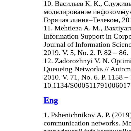
10. Васильев К. К., Служи
моделирование инфокоммун
Горячая линия–Телеком, 201
11. Меhtiева А. М., Baxtiyaro
Information Support in Corp
Journal of Information Scien
2019. V. 5, No. 2. P. 82 – 86.
12. Zadorozhnyi V. N. Opti
Queueing Networks // Autom
2010. V. 71, No. 6. P. 1158 –
10.1134/S000511791006017
Eng
1. Pshenichnikov A. P. (2019).
communication networks. Me