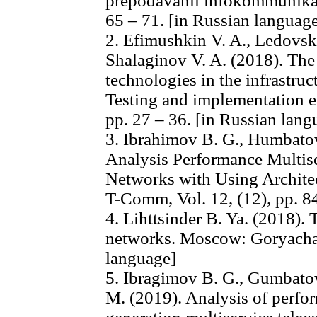
prepodavanii infokommunikats
65 – 71. [in Russian languag
2. Efimushkin V. A., Ledovski
Shalaginov V. A. (2018). Th
technologies in the infrastruc
Testing and implementation ex
pp. 27 – 36. [in Russian lang
3. Ibrаhimov B. G., Humbatov
Analysis Performance Multis
Networks with Using Archite
T-Comm, Vol. 12, (12), pp. 8
4. Lihttsinder B. Ya. (2018). 
networks. Moscow: Goryachay
language]
5. Ibragimov B. G., Gumbatov 
M. (2019). Analysis of perfor