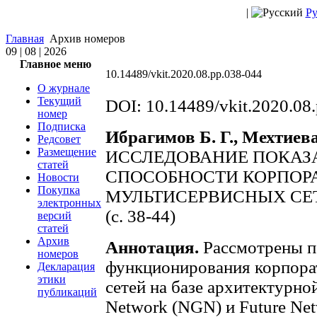
|
Ру
Главная
Архив номеров
09 | 08 | 2026
Главное меню
10.14489/vkit.2020.08.pp.038-044
О журнале
Текущий
DOI: 10.14489/vkit.2020.08
номер
Подписка
Ибрагимов Б. Г., Мехтиева
Редсовет
Размещение
ИССЛЕДОВАНИЕ ПОКАЗ
статей
СПОСОБНОСТИ КОРПОР
Новости
Покупка
МУЛЬТИСЕРВИСНЫХ СЕ
электронных
(с. 38-44)
версий
статей
Архив
Аннотация.
Рассмотрены п
номеров
функционирования корпора
Декларация
этики
сетей на базе архитектурно
публикаций
Network (NGN) и Future Ne