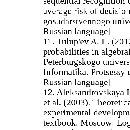
sequential recognition 
average risk of decisi
gosudarstvennogo univer
Russian language]
11. Tulup'ev A. L. (2012
probabilities in algebr
Peterburgskogo univers
Informatika. Protsessy u
Russian language]
12. Aleksandrovskaya L
et al. (2003). Theoretic
experimental developme
textbook. Moscow: Logo