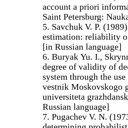
account a priori informa
Saint Petersburg: Nauka
5. Savchuk V. P. (1989)
estimation: reliability
[in Russian language]
6. Buryak Yu. I., Skryn
degree of validity of d
system through the use 
vestnik Moskovskogo 
universiteta grazhdansko
Russian language]
7. Pugachev V. N. (197
determining probabilist