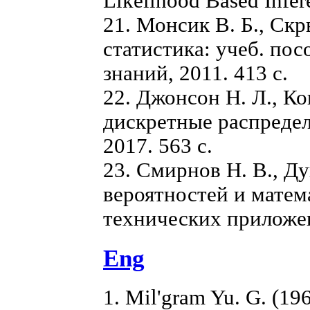
Likelihood Based Infer
21. Монсик В. Б., Ск
статистика: учеб. по
знаний, 2011. 413 с.
22. Джонсон Н. Л., К
дискретные распредел
2017. 563 с.
23. Смирнов Н. В., Д
вероятностей и матем
технических приложени
Eng
1. Mil'gram Yu. G. (196