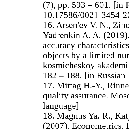
(7), pp. 593 – 601. [in
10.17586/0021-3454-2
16. Arsen'ev V. N., Zino
Yadrenkin A. A. (2019).
accuracy characteristic
objects by a limited nu
kosmicheskoy akademii
182 – 188. [in Russian
17. Mittag H.-Y., Rinne
quality assurance. Mos
language]
18. Magnus Ya. R., Katy
(2007). Econometrics. I