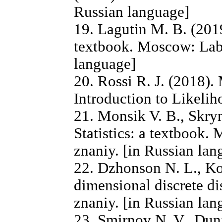
Russian language]
19. Lagutin M. B. (2019
textbook. Moscow: Labo
language]
20. Rossi R. J. (2018).
Introduction to Likelih
21. Monsik V. B., Skryn
Statistics: a textbook
znaniy. [in Russian lan
22. Dzhonson N. L., Ko
dimensional discrete d
znaniy. [in Russian lan
23. Smirnov N. V., Duni