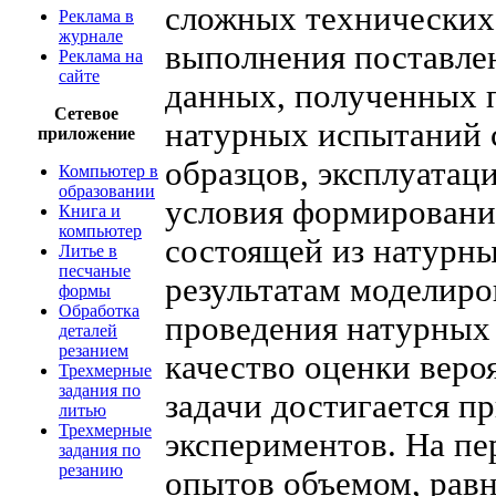
сложных технических 
Реклама в
журнале
выполнения поставле
Реклама на
сайте
данных, полученных п
Сетевое
натурных испытаний 
приложение
образцов, эксплуатаци
Компьютер в
образовании
условия формировани
Книга и
компьютер
состоящей из натурны
Литье в
песчаные
результатам моделиро
формы
Обработка
проведения натурных 
деталей
резанием
качество оценки вер
Трехмерные
задания по
задачи достигается 
литью
Трехмерные
экспериментов. На пе
задания по
резанию
опытов объемом, рав