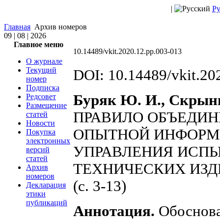
|
Ру
Главная
Архив номеров
09 | 08 | 2026
Главное меню
10.14489/vkit.2020.12.pp.003-013
О журнале
Текущий
DOI: 10.14489/vkit.20
номер
Подписка
Буряк Ю. И., Скрынн
Редсовет
Размещение
ПРАВИЛО ОБЪЕДИН
статей
Новости
ОПЫТНОЙ ИНФОРМ
Покупка
электронных
УПРАВЛЕНИЯ ИСП
версий
статей
ТЕХНИЧЕСКИХ ИЗД
Архив
номеров
(с. 3-13)
Декларация
этики
публикаций
Аннотация.
Обоснова