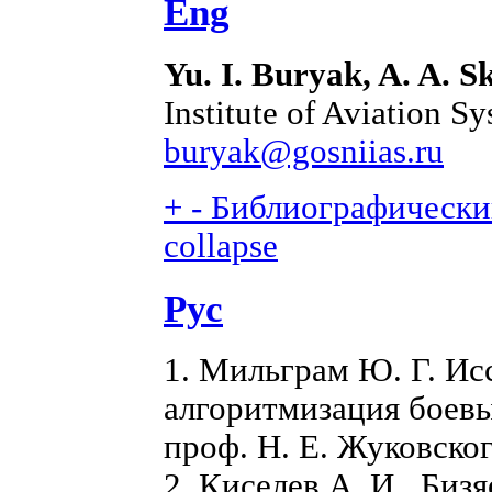
Eng
Yu. I. Buryak, A. A. 
Institute of Aviation S
buryak@gosniias.ru
+
-
Библиографический
collapse
Рус
1. Мильграм Ю. Г. Ис
алгоритмизация боев
проф. Н. Е. Жуковског
2. Киселев А. И., Бизя