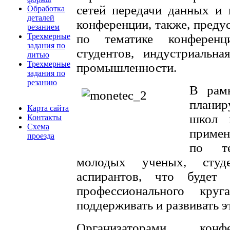
сетей передачи данных и
Обработка
деталей
конференции, также, пред
резанием
Трехмерные
по тематике конференц
задания по
студентов, индустриальна
литью
Трехмерные
промышленности.
задания по
резанию
В рам
планир
Карта сайта
школ 
Контакты
Схема
примен
проезда
по те
молодых ученых, студ
аспирантов, что будет 
профессионального круг
поддерживать и развивать э
Организаторами ко