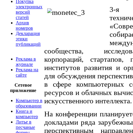
Покупка
электронных
3-я 
версий
техн
статей
Архив
«Совре
номеров
соби
Декларация
этики
межд
публикаций
сообщества, исследов
корпораций, стартапов,
Реклама в
журнале
институтов развития и ор
Реклама на
для обсуждения перспекти
сайте
в сфере компьютерных се
Сетевое
приложение
ресурсов и облачных вычис
искусственного интеллекта.
Компьютер в
образовании
Книга и
На конференции планирует
компьютер
докладами ряда зарубежны
Литье в
песчаные
перспективным направле
формы