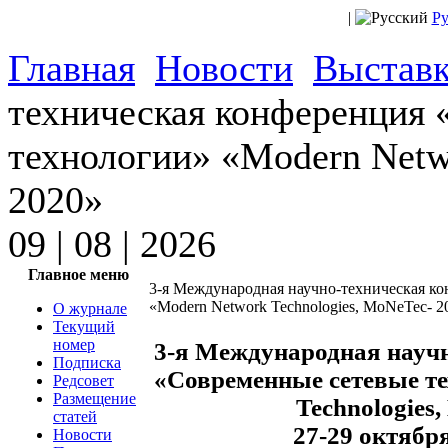
|
Ру
Главная
Новости
Выстав
техническая конференция
технологии» «Modern Netw
2020»
09 | 08 | 2026
Главное меню
3-я Международная научно-техническая к
«Modern Network Technologies, MoNeTec- 2
О журнале
Текущий
номер
3-я Международная науч
Подписка
«Современные сетевые т
Редсовет
Размещение
Technologies
статей
27-29 октября
Новости