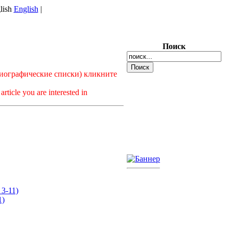
English
|
Поиск
лиографические списки) кликните
article you are interested in
3-11)
1)