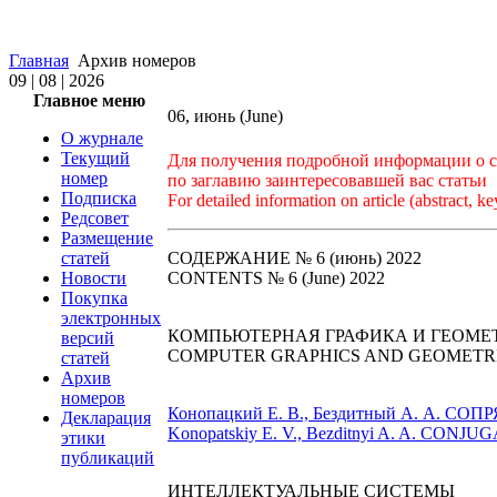
Главная
Архив номеров
09 | 08 | 2026
Главное меню
06, июнь (June)
О журнале
Текущий
Для получения подробной информации о ст
номер
по заглавию заинтересовавшей вас статьи
Подписка
For detailed information on article (abstract, ke
Редсовет
Размещение
статей
СОДЕРЖАНИЕ № 6 (июнь) 2022
Новости
CONTENTS № 6 (June) 2022
Покупка
электронных
КОМПЬЮТЕРНАЯ ГРАФИКА И ГЕОМЕ
версий
COMPUTER GRAPHICS AND GEOMETRI
статей
Архив
номеров
Конопацкий Е. В., Бездитный А. А.
Декларация
Konopatskiy E. V., Bezditnyi A. A. CO
этики
публикаций
ИНТЕЛЛЕКТУАЛЬНЫЕ СИСТЕМЫ