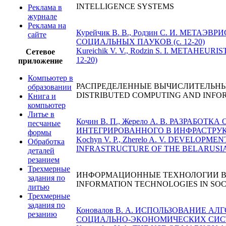
INTELLIGENCE SYSTEMS
Реклама в
журнале
Реклама на
Курейчик В. В., Родзин С. И. МЕ
сайте
СОЦИАЛЬНЫХ ПАУКОВ (с. 12-20)
Kureichik V. V., Rodzin S. I. METAH
Сетевое
12-20)
приложение
Компьютер в
РАСПРЕДЕЛЕННЫЕ ВЫЧИСЛИТЕЛЬН
образовании
DISTRIBUTED COMPUTING AND INFO
Книга и
компьютер
Литье в
Кочин В. П., Жерело А. В. РАЗРА
песчаные
ИНТЕГРИРОВАННОГО В ИНФРАСТРУКТ
формы
Kochyn V. P., Zherelo A. V. DEVEL
Обработка
INFRASTRUCTURE OF THE BELARUSIAN 
деталей
резанием
Трехмерные
ИНФОРМАЦИОННЫЕ ТЕХНОЛОГИИ В
задания по
INFORMATION TECHNOLOGIES IN SO
литью
Трехмерные
задания по
Коновалов В. А. ИСПОЛЬЗОВАНИЕ 
резанию
СОЦИАЛЬНО-ЭКОНОМИЧЕСКИХ СИСТЕМ. 