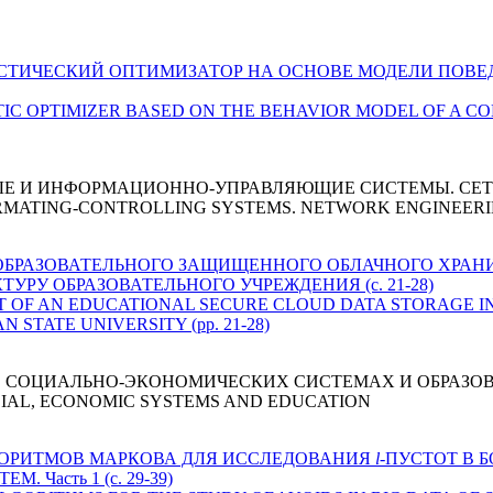
ТАЭВРИСТИЧЕСКИЙ ОПТИМИЗАТОР НА ОСНОВЕ МОДЕЛИ ПО
EURISTIC OPTIMIZER BASED ON THE BEHAVIOR MODEL OF A C
ЫЕ И ИНФОРМАЦИОННО-УПРАВЛЯЮЩИЕ СИСТЕМЫ. СЕ
RMATING-CONTROLLING SYSTEMS. NETWORK ENGINEER
БОТКА ОБРАЗОВАТЕЛЬНОГО ЗАЩИЩЕННОГО ОБЛАЧНОГО ХР
УРУ ОБРАЗОВАТЕЛЬНОГО УЧРЕЖДЕНИЯ (с. 21-28)
OPMENT OF AN EDUCATIONAL SECURE CLOUD DATA STORAGE 
STATE UNIVERSITY (pp. 21-28)
 СОЦИАЛЬНО-ЭКОНОМИЧЕСКИХ СИСТЕМАХ И ОБРАЗО
CIAL, ECONOMIC SYSTEMS AND EDUCATION
АЛГОРИТМОВ МАРКОВА ДЛЯ ИССЛЕДОВАНИЯ
l
-ПУСТОТ В 
Часть 1 (с. 29-39)