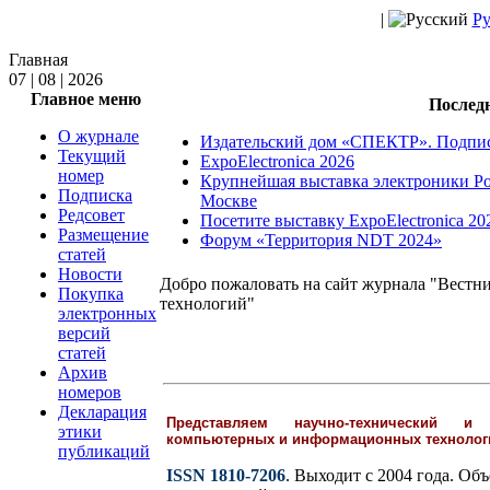
|
Ру
Главная
07 | 08 | 2026
Главное меню
Послед
О журнале
Издательский дом «СПЕКТР». Подпи
Текущий
ExpoElectronica 2026
номер
Крупнейшая выставка электроники Ро
Подписка
Москве
Редсовет
Посетите выставку ExpoElectronica 20
Размещение
Форум «Территория NDT 2024»
статей
Новости
Добро пожаловать на сайт журнала "Вест
Покупка
технологий"
электронных
версий
статей
Архив
номеров
Декларация
Представляем научно-технический и
этики
компьютерных и информационных технолог
публикаций
ISSN 1810-7206
. Выходит с 2004 года. Об