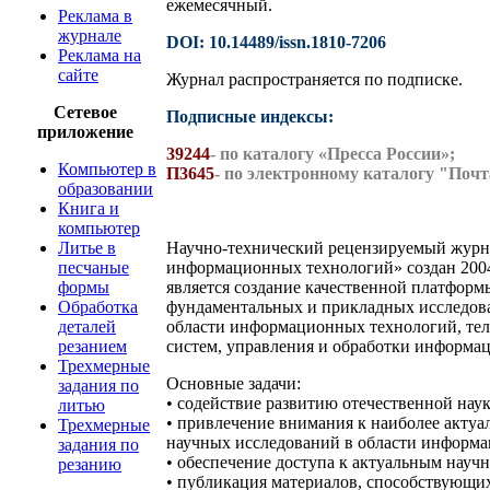
ежемесячный.
Реклама в
журнале
DOI: 10.14489/issn.1810-7206
Реклама на
сайте
Журнал распространяется по подписке.
Сетевое
Подписные индексы:
приложение
39244
- по каталогу «Пресса России»;
Компьютер в
П3645
- по электронному каталогу "Почт
образовании
Книга и
компьютер
Литье в
Научно-технический рецензируемый журн
песчаные
информационных технологий» создан 2004
формы
является создание качественной платформ
Обработка
фундаментальных и прикладных исследова
деталей
области информационных технологий, те
резанием
систем, управления и обработки информа
Трехмерные
Основные задачи:
задания по
• содействие развитию отечественной наук
литью
• привлечение внимания к наиболее акту
Трехмерные
научных исследований в области информ
задания по
• обеспечение доступа к актуальным науч
резанию
• публикация материалов, способствующ