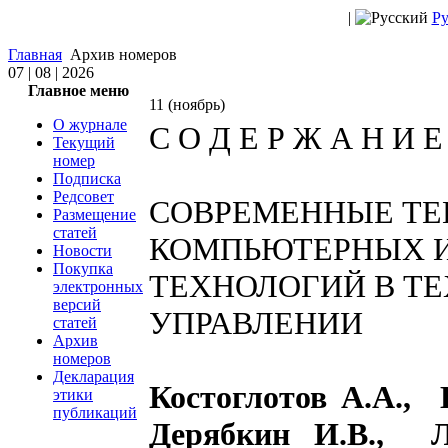
|
Ру
Главная
Архив номеров
07 | 08 | 2026
Главное меню
11 (ноябрь)
О журнале
С О Д Е Р Ж А Н И
Текущий
номер
Подписка
Редсовет
СОВРЕМЕННЫЕ ТЕ
Размещение
статей
КОМПЬЮТЕРНЫХ 
Новости
Покупка
ТЕХНОЛОГИЙ В ТЕ
электронных
версий
УПРАВЛЕНИИ
статей
Архив
номеров
Декларация
Костоглотов А.А., 
этики
публикаций
Дерябкин И.В., 