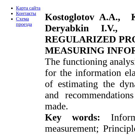
Карта сайта
Контакты
Kostoglotov A.A., 
Схема
проезда
Deryabkin I.V.
REGULARIZED PR
MEASURING INFO
The functioning analysi
for the information el
of estimating the dy
and recommendations 
made.
Key words:
Inform
measurement; Principl