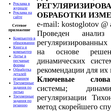
РЕГУЛЯРИЗИ
Реклама в
журнале
Реклама на
ОБРАБОТКИ ИЗМ
сайте
e-mail: kostoglotov @ 
Сетевое
приложение
Проведен анализ 
Компьютер в
регуляризированных
образовании
Книга и
на основе решен
компьютер
Литье в
динамических сист
песчаные
формы
рекомендации для их 
Обработка
деталей
Ключевые слова
резанием
Трехмерные
системы; динам
задания по
литью
регуляризации Тихо
Трехмерные
задания по
метод скорейшего спу
резанию