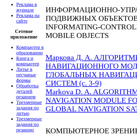
Реклама в
ИНФОРМАЦИОННО-УПР
журнале
Реклама на
ПОДВИЖНЫХ ОБЪЕКТО
сайте
INFORMATING-CONTROL
Сетевое
MOBILE OBJECTS
приложение
Компьютер в
образовании
Маркова Д. А. АЛГОРИ
Книга и
компьютер
НАВИГАЦИОННОГО МОД
Литье в
ГЛОБАЛЬНЫХ НАВИГА
песчаные
формы
СИСТЕМ (c. 3-9)
Обработка
Markova D. A. ALGORITH
деталей
резанием
NAVIGATION MODULE F
Трехмерные
GLOBAL NAVIGATION SATE
задания по
литью
Трехмерные
задания по
КОМПЬЮТЕРНОЕ ЗРЕНИЕ
резанию