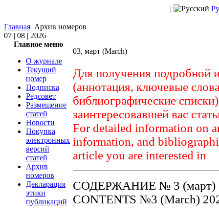
|
Ру
Главная
Архив номеров
07 | 08 | 2026
Главное меню
03, март (March)
О журнале
Текущий
Для получения подробной и
номер
(аннотация, ключевые слова
Подписка
Редсовет
библиографические списки)
Размещение
заинтересовавшей вас стать
статей
Новости
For detailed information on ar
Покупка
information, and bibliographies
электронных
версий
article you are interested in
статей
Архив
номеров
СОДЕРЖАНИЕ № 3 (март) 
Декларация
этики
CONTENTS №3 (March) 20
публикаций