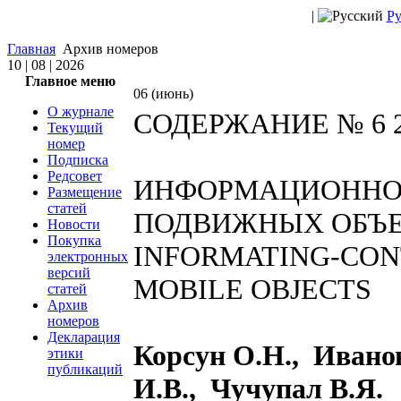
|
Ру
Главная
Архив номеров
10 | 08 | 2026
Главное меню
06 (июнь)
О журнале
СОДЕРЖАНИЕ № 6 2
Текущий
номер
Подписка
Редсовет
ИНФОРМАЦИОННО
Размещение
статей
ПОДВИЖНЫХ ОБЪ
Новости
Покупка
INFORMATING-CON
электронных
версий
MOBILE OBJECTS
статей
Архив
номеров
Декларация
Корсун О.Н., Ивано
этики
публикаций
И.В., Чучупал В.Я.