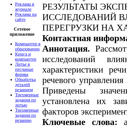
РЕЗУЛЬТАТЫ ЭКС
Реклама в
журнале
Реклама на
ИССЛЕДОВАНИЙ В
сайте
ПЕРЕГРУЗКИ НА Х
Сетевое
приложение
Контактная информ
Компьютер в
Аннотация.
Рассмот
образовании
Книга и
исследований вли
компьютер
Литье в
характеристики реч
песчаные
формы
речевого управления
Обработка
деталей
Приведены значен
резанием
Трехмерные
установлена их зав
задания по
литью
факторов эксперимен
Трехмерные
задания по
Ключевые слова:
ав
резанию