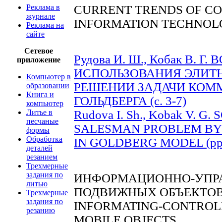
Реклама в
CURRENT TRENDS OF C
журнале
INFORMATION TECHNOL
Реклама на
сайте
Сетевое
Рудова И. Ш., Кобак В. 
приложение
ИСПОЛЬЗОВАНИЯ ЭЛИТ
Компьютер в
РЕШЕНИИ ЗАДАЧИ КОМ
образовании
Книга и
ГОЛЬДБЕРГА (c. 3-7)
компьютер
Литье в
Rudova I. Sh., Kobak V. 
песчаные
SALESMAN PROBLEM BY 
формы
Обработка
IN GOLDBERG MODEL (pp.
деталей
резанием
Трехмерные
задания по
ИНФОРМАЦИОННО-УПР
литью
ПОДВИЖНЫХ ОБЪЕКТО
Трехмерные
задания по
INFORMATING-CONTROL
резанию
MOBILE OBJECTS