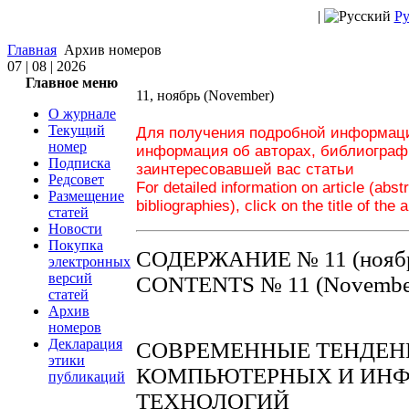
|
Ру
Главная
Архив номеров
07 | 08 | 2026
Главное меню
11, ноябрь (November)
О журнале
Текущий
Для получения подробной информации
номер
информация об авторах, библиографи
Подписка
заинтересовавшей вас статьи
Редсовет
For detailed information on article (abs
Размещение
bibliographies), click on the title of the 
статей
Новости
Покупка
СОДЕРЖАНИЕ № 11 (ноябр
электронных
версий
CONTENTS № 11 (November
статей
Архив
номеров
Декларация
СОВРЕМЕННЫЕ ТЕНДЕН
этики
КОМПЬЮТЕРНЫХ И ИН
публикаций
ТЕХНОЛОГИЙ