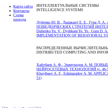
ИНТЕЛЛЕКТУАЛЬНЫЕ СИСТЕМЫ
Карта сайта
INTELLIGENCE SYSTEMS
Контакты
Схема
проезда
Дубенко Ю. В., Дышкант Е. Е., Гур
ПОВЕДЕНЧЕСКИХ СТРАТЕГИЙ ИНТЕЛЛЕ
Dubenko Yu. V., Dyshkant Ye. Ye., G
IMPLEMENTATION OF BEHAVIORAL STRA
РАСПРЕДЕЛЕННЫЕ ВЫЧИСЛИТЕЛЬН
DISTRIBUTED COMPUTING AND INFO
Хайтбаев А. Ф., Эшмурадов А. М
НЕЙРОСЕТЕВЫХ ТЕХНОЛОГИЙ (с. 46-5
Khaytbaev A. F., Eshmuradov A. M. 
51)