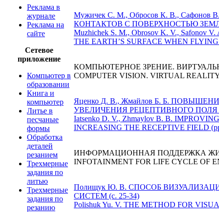
Реклама в
Мужичек С. М., Обросов К. В., Саф
журнале
КОНТАКТОВ С ПОВЕРХНОСТЬЮ ЗЕМЛИ
Реклама на
Muzhichek S. M., Obrosov K. V., Safon
сайте
THE EARTH’S SURFACE WHEN FLYING 
Сетевое
приложение
КОМПЬЮТЕРНОЕ ЗРЕНИЕ. ВИРТУАЛЬ
Компьютер в
COMPUTER VISION. VIRTUAL REALIT
образовании
Книга и
Яценко Д. В., Жмайлов Б. Б. ПО
компьютер
УВЕЛИЧЕНИЯ РЕЦЕПТИВНОГО ПОЛЯ (с.
Литье в
Iatsenko D. V., Zhmaylov B. B. IM
песчаные
INCREASING THE RECEPTIVE FIELD (pp.
формы
Обработка
деталей
ИНФОРМАЦИОННАЯ ПОДДЕРЖКА ЖИ
резанием
INFOTAINMENT FOR LIFE CYCLE OF 
Трехмерные
задания по
литью
Полищук Ю. В. СПОСОБ ВИЗУАЛИ
Трехмерные
СИСТЕМ (с. 25-34)
задания по
Polishuk Yu. V. THE METHOD FOR VI
резанию