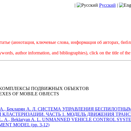
|
Русский
|
атье (аннотация, ключевые слова, информация об авторах, биб
ywords, author information, and bibliographies), click on the title of the 
КОМПЛЕКСЫ ПОДВИЖНЫХ ОБЪЕКТОВ
XES OF MOBILE OBJECTS
арян Л. А., Бекларян А. Л. СИСТЕМА УПРАВЛЕНИЯ БЕСПИЛ
КЛАСТЕРИЗАЦИИ. ЧАСТЬ 1. МОДЕЛЬ ДВИЖЕНИЯ ТРАНСПО
laryan L. A., Beklaryan A. L. UNMANNED VEHICLE CONTROL S
ENT MODEL (pp. 3-12)