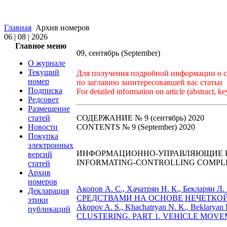
Главная
Архив номеров
06 | 08 | 2026
Главное меню
09, сентябрь (September)
О журнале
Текущий
Для получения подробной информации о ст
номер
по заглавию заинтересовавшей вас статьи
Подписка
For detailed information on article (abstract, ke
Редсовет
Размещение
статей
СОДЕРЖАНИЕ № 9 (сентябрь) 2020
Новости
CONTENTS № 9 (September) 2020
Покупка
электронных
ИНФОРМАЦИОННО-УПРАВЛЯЮЩИЕ 
версий
INFORMATING-CONTROLLING COMPLE
статей
Архив
номеров
Акопов А. С., Хачатрян Н. К., Бекл
Декларация
СРЕДСТВАМИ НА ОСНОВЕ НЕЧЕТКОЙ 
этики
Akopov A. S., Khachatryan N. K., Bek
публикаций
CLUSTERING. PART 1. VEHICLE MOVEM