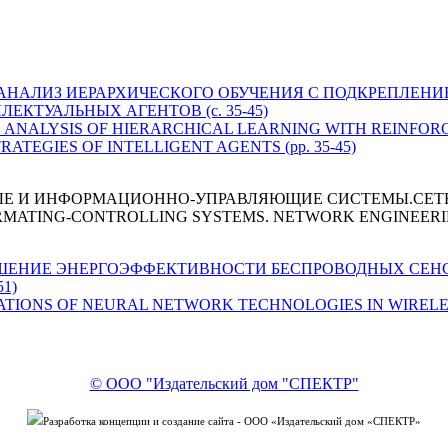
а Д. А. АНАЛИЗ ИЕРАРХИЧЕСКОГО ОБУЧЕНИЯ С ПОДКРЕПЛ
КТУАЛЬНЫХ АГЕНТОВ (с. 35-45)
ura D. A. ANALYSIS OF HIERARCHICAL LEARNING WITH REINF
TEGIES OF INTELLIGENT AGENTS (pp. 35-45)
ЫЕ И ИНФОРМАЦИОННО-УПРАВЛЯЮЩИЕ СИСТЕМЫ.СЕТ
RMATING-CONTROLLING SYSTEMS. NETWORK ENGINEER
. ПОВЫШЕНИЕ ЭНЕРГОЭФФЕКТИВНОСТИ БЕСПРОВОДНЫХ С
1)
APPLICATIONS OF NEURAL NETWORK TECHNOLOGIES IN WIREL
© ООО "Издательский дом "СПЕКТР"
Разработка концепции и создание сайта - ООО «Издательский дом «СПЕКТР»