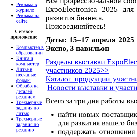
Все профессиональное сооб
Реклама в
ExpoElectronica 2025 дл
журнале
Реклама на
развития бизнеса.
сайте
Присоединяйтесь!
Сетевое
приложение
Д
аты: 15–17 апреля 2025
Экспо, 3 павильон
Компьютер в
образовании
Книга и
Разделы выставки ExpoElec
компьютер
участников 2025>>
Литье в
песчаные
Каталог продукции участн
формы
Обработка
Новости выставки и участ
деталей
резанием
Всего за три дня работы вы
Трехмерные
задания по
найти новых поставщи
литью
Трехмерные
для развития вашего би
задания по
резанию
поддержать отношения