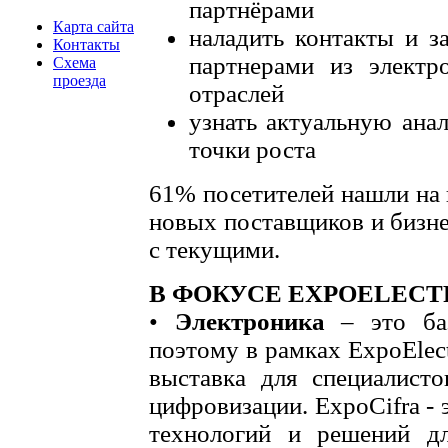
партнёрами
Карта сайта
наладить контакты и з
Контакты
партнерами из элект
Схема
проезда
отраслей
узнать актуальную ана
точки роста
61% посетителей нашли на 
новых поставщиков и бизне
с текущими.
В ФОКУСЕ EXPOELECTR
•
Электроника
– это баз
поэтому в рамках ExpoElect
выставка для специалисто
цифровизации. ExpoCifra -
технологий и решений д