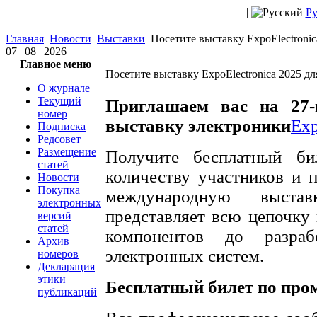
|
Ру
Главная
Новости
Выставки
Посетите выставку ExpoElectronic
07 | 08 | 2026
Главное меню
Посетите выставку ExpoElectronica 2025 дл
О журнале
Текущий
Приглашаем вас на 27
номер
выставку электроники
Exp
Подписка
Редсовет
Размещение
Получите бесплатный б
статей
количеству участников и 
Новости
Покупка
международную выстав
электронных
представляет всю цепочку 
версий
статей
компонентов до разра
Архив
электронных систем.
номеров
Декларация
этики
Бесплатный билет по про
публикаций