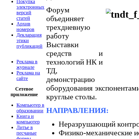
Покупка
электронных
Форум
версий
объединяет
статей
Архив
трехдневную
номеров
работу
Декларация
этики
Выставки
публикаций
средств и
технологий НК и
Реклама в
журнале
ТД,
Реклама на
демонстрацию
сайте
оборудования экспонентами
Сетевое
приложение
круглые столы.
Компьютер в
НАПРАВЛЕНИЯ:
образовании
Книга и
компьютер
Неразрушающий контро
Литье в
Физико-механические и
песчаные
формы