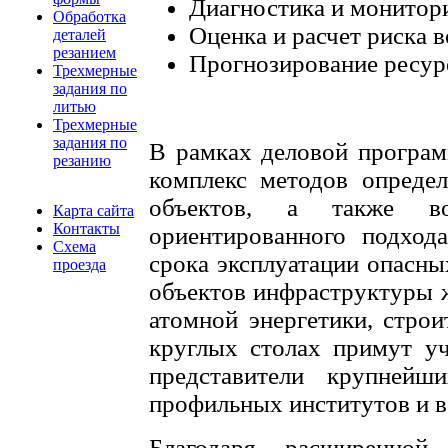
Диагностика и монитор
Обработка
Оценка и расчет риска 
деталей
резанием
Прогнозирование ресурс
Трехмерные
задания по
литью
Трехмерные
задания по
В рамках деловой програ
резанию
комплекс методов определ
объектов, а также во
Карта сайта
Контакты
ориентированного подход
Схема
срока эксплуатации опасны
проезда
объектов инфраструктуры 
атомной энергетики, стро
круглых столах примут уч
представители крупнейш
профильных институтов и 
Благодаря расширенно