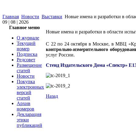
Главная
Новости
Выставки
Новые имена и разработки в облас
09 | 08 | 2026
Главное меню
Новые имена и разработки в области испыт
О журнале
Текущий
С 22 по 24 октября в Москве, в МВЦ «К
номер
контрольно-измерительного оборудовани
Подписка
услуг России.
Редсовет
Размещение
Стенд Издательского Дома «Спектр» Е13
статей
Новости
Покупка
электронных
версий
Назад
статей
Архив
​
номеров
Декларация
этики
публикаций