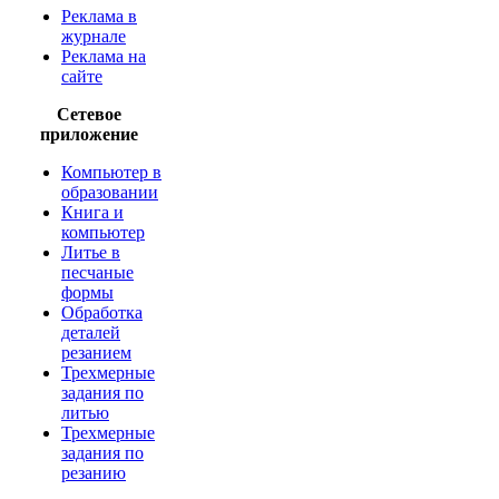
Реклама в
журнале
Реклама на
сайте
Сетевое
приложение
Компьютер в
образовании
Книга и
компьютер
Литье в
песчаные
формы
Обработка
деталей
резанием
Трехмерные
задания по
литью
Трехмерные
задания по
резанию