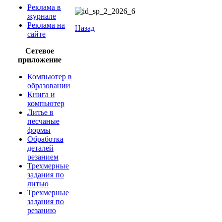
Реклама в
журнале
Реклама на
Назад
сайте
​
Сетевое
приложение
Компьютер в
образовании
Книга и
компьютер
Литье в
песчаные
формы
Обработка
деталей
резанием
Трехмерные
задания по
литью
Трехмерные
задания по
резанию