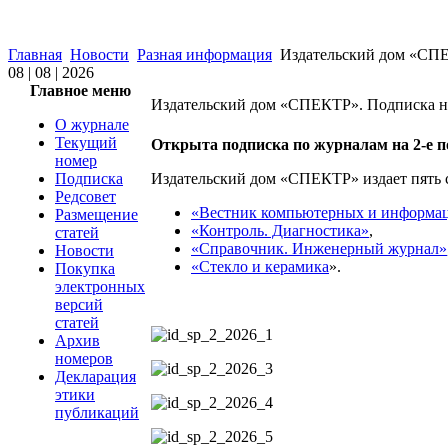
Главная
Новости
Разная информация
Издательский дом «СПЕ
08 | 08 | 2026
Главное меню
Издательский дом «СПЕКТР». Подписка 
О журнале
Текущий
Открыта подписка по журналам на 2-е по
номер
Подписка
Издательский дом «СПЕКТР» издает пять
Редсовет
«Вестник компьютерных и информа
Размещение
«Контроль. Диагностика»
,
статей
«Справочник. Инженерный журнал»
Новости
«Стекло и керамика
».
Покупка
электронных
версий
статей
Архив
номеров
Декларация
этики
публикаций