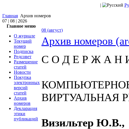
|
Ру
Главная
Архив номеров
07 | 08 | 2026
Главное меню
08 (август)
О журнале
Архив номеров (ar
Текущий
номер
Подписка
С О Д Е Р Ж А Н 
Редсовет
Размещение
статей
Новости
Покупка
КОМПЬЮТЕРНОЕ
электронных
версий
статей
ВИРТУАЛЬНАЯ 
Архив
номеров
Декларация
этики
публикаций
Визильтер Ю.В.,