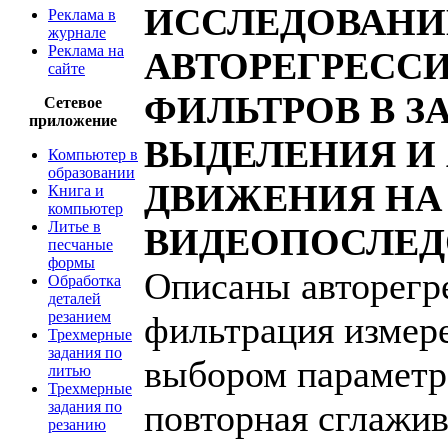
ИССЛЕДОВАНИ
Реклама в
журнале
Реклама на
АВТОРЕГРЕСС
сайте
ФИЛЬТРОВ В З
Сетевое
приложение
ВЫДЕЛЕНИЯ И
Компьютер в
образовании
ДВИЖЕНИЯ НА
Книга и
компьютер
Литье в
ВИДЕОПОСЛЕД
песчаные
формы
Описаны авторегр
Обработка
деталей
резанием
фильтрация измер
Трехмерные
задания по
выбором параметр
литью
Трехмерные
повторная сглажи
задания по
резанию