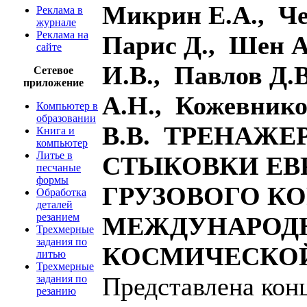
Микрин Е.А., Че
Реклама в
журнале
Реклама на
Парис Д., Шен А
сайте
И.В., Павлов Д.
Сетевое
приложение
А.Н., Кожевнико
Компьютер в
образовании
В.В. ТРЕНАЖЕ
Книга и
компьютер
Литье в
СТЫКОВКИ ЕВ
песчаные
формы
ГРУЗОВОГО КО
Обработка
деталей
резанием
МЕЖДУНАРОД
Трехмерные
задания по
КОСМИЧЕСКО
литью
Трехмерные
Представлена кон
задания по
резанию