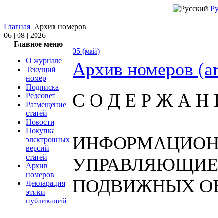
|
Ру
Главная
Архив номеров
06 | 08 | 2026
Главное меню
05 (май)
О журнале
Архив номеров (a
Текущий
номер
Подписка
С О Д Е Р Ж А Н 
Редсовет
Размещение
статей
Новости
Покупка
ИНФОРМАЦИОН
электронных
версий
статей
УПРАВЛЯЮЩИЕ
Архив
номеров
ПОДВИЖНЫХ О
Декларация
этики
публикаций